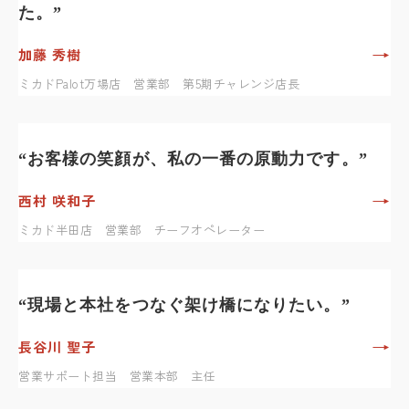
た。”
→
加藤 秀樹
ミカドPalot万場店 営業部 第5期チャレンジ店長
“お客様の笑顔が、私の一番の原動力です。”
→
西村 咲和子
ミカド半田店 営業部 チーフオペレーター
“現場と本社をつなぐ架け橋になりたい。”
→
長谷川 聖子
営業サポート担当 営業本部 主任