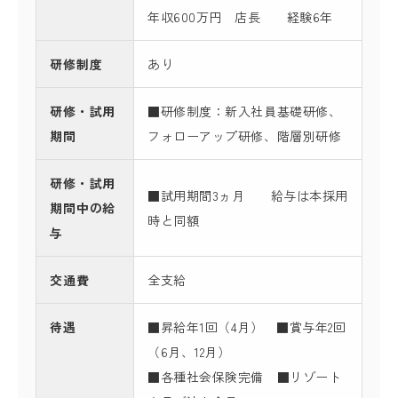
年収600万円 店長 経験6年
研修制度
あり
研修・試用
■研修制度：新入社員基礎研修、
期間
フォローアップ研修、階層別研修
研修・試用
■試用期間3ヵ月 給与は本採用
期間中の給
時と同額
与
交通費
全支給
待遇
■昇給年1回（4月） ■賞与年2回
（6月、12月）
■各種社会保険完備 ■リゾート