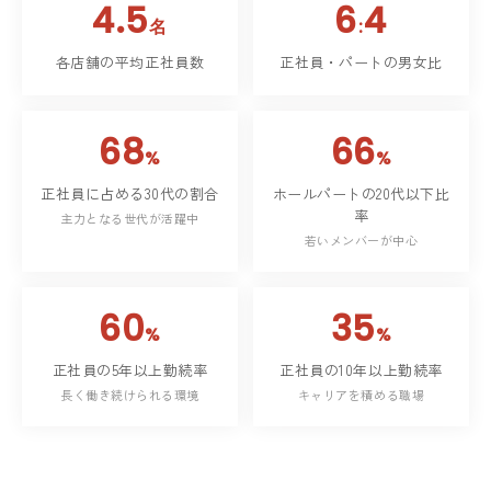
4.5
6
4
名
:
各店舗の平均正社員数
正社員・パートの男女比
68
66
%
%
正社員に占める30代の割合
ホールパートの20代以下比
率
主力となる世代が活躍中
若いメンバーが中心
60
35
%
%
正社員の5年以上勤続率
正社員の10年以上勤続率
長く働き続けられる環境
キャリアを積める職場