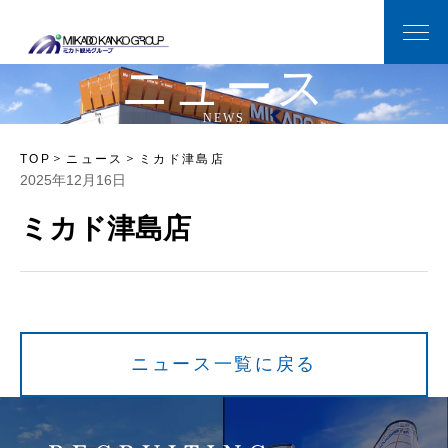
ニ
ュ
ー
ス
N
E
W
S
TOP
ニュース
ミカド津島店
2025年12月16日
ミカド津島店
ニュース一覧に戻る