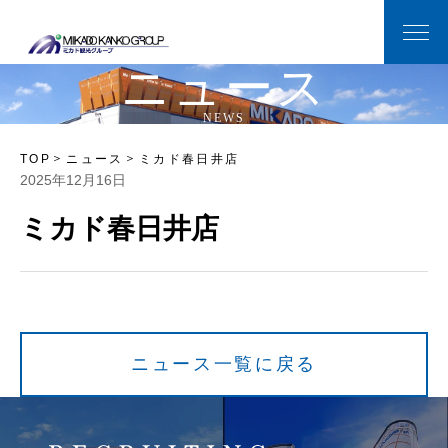
ニ
ュ
ー
ス
N
E
W
S
TOP
ニュース
ミカド春日井店
2025年12月16日
ミカド春日井店
ニュース一覧に戻る