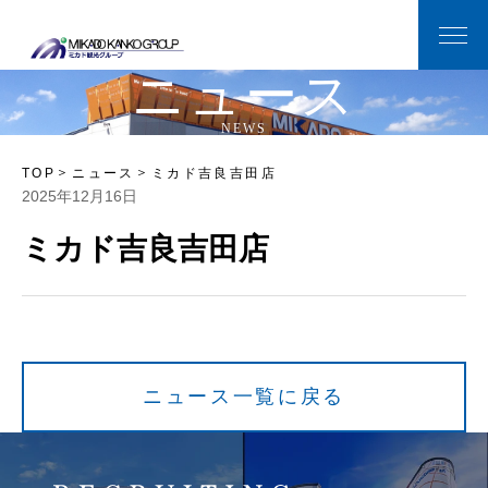
ニ
ュ
ー
ス
N
E
W
S
TOP
ニュース
ミカド吉良吉田店
2025年12月16日
ミカド吉良吉田店
ニュース一覧に戻る