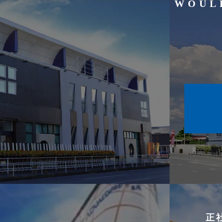
WOULD
正