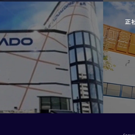
正
Copyr