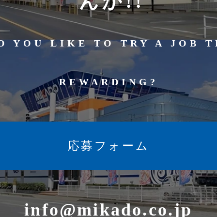
んか!!
 YOU LIKE TO TRY A JOB T
REWARDING?
応募フォーム
info@mikado.co.jp